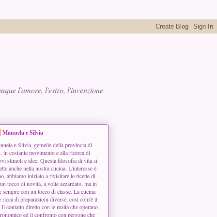
que l'amore, l'estro, l'invenzione
Manuela e Silvia
uela e Silvia, gemelle della provincia di
 in costante movimento e alla ricerca di
vi stimoli e idee. Questa filosofia di vita si
lette anche nella nostra cucina. L'interesse è
, abbiamo iniziato a rivisitare le ricette di
n tocco di novità, a volte azzardato, ma in
e sempre con un tocco di classe. La cucina
e ricca di preparazioni diverse, così com'è il
. Il contatto diretto con le realtà che operano
ronomico ed il confronto con persone che