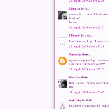
24 maggio 2009 alle ore 22:25
Mara
ha detto...
mmmmhhh.... buoni! Ma alla fine v 
funziona?
bacioni
24 maggio 2009 alle ore 22:50
MilenaSt
ha detto...
Un ottimo spunto per il pranzo dell
24 maggio 2009 alle ore 23:28
Serena
ha detto...
ragazze complimenti per la nuova ve
e che buoni questi lumaconi!!!!
24 maggio 2009 alle ore 23:30
Giulia
ha detto...
Bello il nome, mi piace come suona
Baci
24 maggio 2009 alle ore 23:43
nightfairy
ha detto...
Che meraviglia ragazze, ho l'acquo