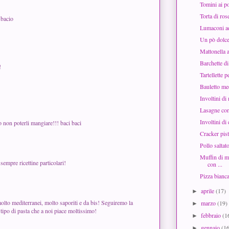
Tomini ai p
Torta di ros
 bacio
Lumaconi ad
Un pò dolce
Mattonella a
Barchette d
!
Tartellette p
Bauletto me
Involtini di
Lasagne con
Involtini di
 non poterli mangiare!!! baci baci
Cracker pis
Pollo salta
Muffin di m
empre ricettine particolari!
con ...
Pizza bianca
aprile
(17)
►
olto mediterranei, molto saporiti e da bis! Seguiremo la
marzo
(19)
►
n tipo di pasta che a noi piace moltissimo!
febbraio
(1
►
gennaio
(1
►