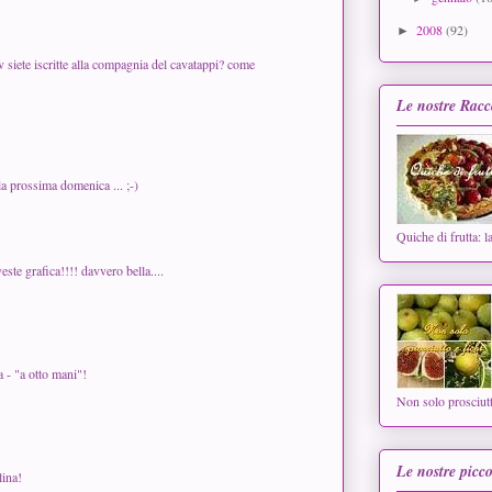
2008
(92)
►
siete iscritte alla compagnia del cavatappi? come
Le nostre Racc
a prossima domenica ... ;-)
Quiche di frutta: l
ste grafica!!!! davvero bella....
 - "a otto mani"!
Non solo prosciutt
Le nostre picco
lina!