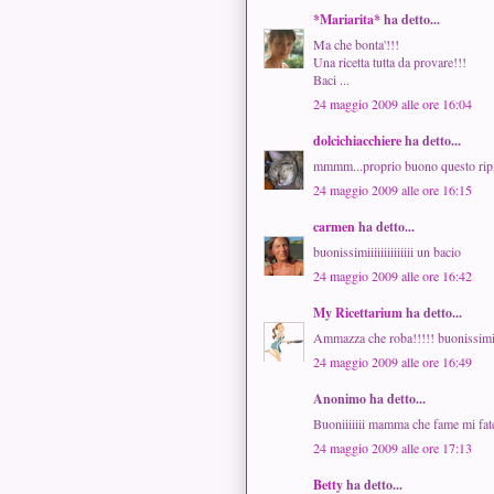
*Mariarita*
ha detto...
Ma che bonta'!!!
Una ricetta tutta da provare!!!
Baci ...
24 maggio 2009 alle ore 16:04
dolcichiacchiere
ha detto...
mmmm...proprio buono questo ripi
24 maggio 2009 alle ore 16:15
carmen
ha detto...
buonissimiiiiiiiiiiiiii un bacio
24 maggio 2009 alle ore 16:42
My Ricettarium
ha detto...
Ammazza che roba!!!!! buonissimi 
24 maggio 2009 alle ore 16:49
Anonimo ha detto...
Buoniiiiiii mamma che fame mi fate 
24 maggio 2009 alle ore 17:13
Betty
ha detto...