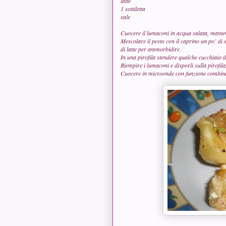
latte
1 sottiletta
sale
Cuocere il lumaconi in acqua salata, manten
Mescolare il pesto con il caprino un po’ di s
di latte per ammorbidire.
In una pirofila stendere qualche cucchiaio
Riempire i lumaconi e disporli sulla pirofila, 
Cuocere in microonde con funzione combina