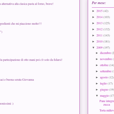
Per mese:
 alternativa alla clasica pasta al forno, brave!
2015
(42)
►
2014
(103)
►
2013
(125)
►
ngredienti che mi piacciono molto!!!
2012
(132)
►
")
2011
(143)
►
2010
(181)
►
2009
(197)
▼
dicembre
(
►
novembre
►
 partecipazione di otto mani poi c'è solo da fidarsi!
ottobre
(14
►
settembre
(
►
agosto
(12)
►
Baci e buona serata Giovanna
luglio
(17)
►
giugno
(19
►
maggio
(17
▼
Pane integra
uonissimi :)
zucca
Torta mille