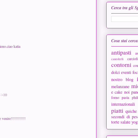
Cerca tra gli 
Cosa stai cerc
eno.ciao katia
antipasti
a
carciofi
canederli
contorni
cou
dolci
eventi
foc
nostro blog
mi
melanzane
e cake
noi
pan
:-)))
forno
pasta phil
internazionali
piatti
quiche
secondi di pes
venire!!!!!!!!!!!!
torte salate
yog