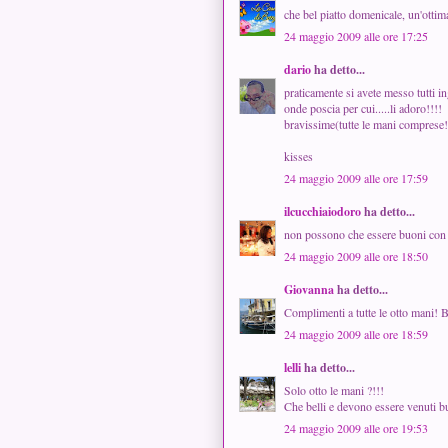
che bel piatto domenicale, un'ottima
24 maggio 2009 alle ore 17:25
dario
ha detto...
praticamente si avete messo tutti i
onde poscia per cui.....li adoro!!!!
bravissime(tutte le mani comprese!
kisses
24 maggio 2009 alle ore 17:59
ilcucchiaiodoro
ha detto...
non possono che essere buoni con la
24 maggio 2009 alle ore 18:50
Giovanna
ha detto...
Complimenti a tutte le otto mani! 
24 maggio 2009 alle ore 18:59
lelli
ha detto...
Solo otto le mani ?!!!
Che belli e devono essere venuti b
24 maggio 2009 alle ore 19:53