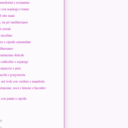
omodorini e rosmarino
e con asparagi e tonno
 otto mani
, un pò mediterraneo
i cereali
i zucchine
ere e cipolle caramellate
diterraneo
 melanzane delicati
 radicchio e asparagi
 carpaccio e pere
tacchi e gorgonzola
to nel wok con verdure e mandorle
elanzane, noci e limone e Incontro
 con patate e cipolle
6)
6)