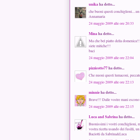
unika
ha detto...
che buoni questi conchiglioni....un
Annamaria
24 maggio 2009 alle ore 20:33
Mina
ha detto...
Ma che bel piatto della domenica!!
siete mitiche!!!
baci
24 maggio 2009 alle ore 22:04
pizzicotto77
ha detto...
Che nuoni questi lumaconi, peccato
24 maggio 2009 alle ore 22:13
minnie
ha detto...
Brave!!! Dalle vostre mani escono s
24 maggio 2009 alle ore 22:15
Luca and Sabrina
ha detto...
Buonissimi i vostri conchiglioni, m
vostra ricetta usando dei fusilli, u
Baciotti da Sabrina&Luca