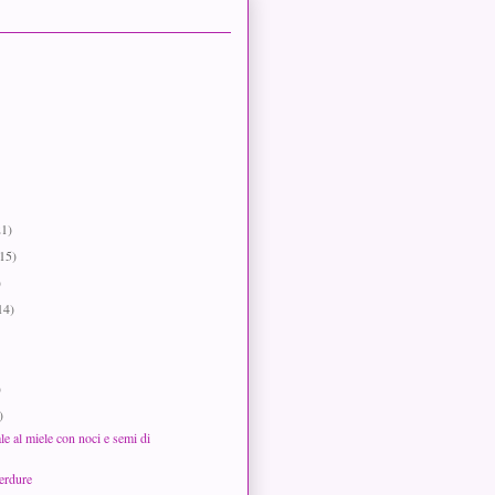
21)
(15)
)
14)
)
)
le al miele con noci e semi di
verdure