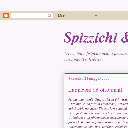
Spizzichi
La cucina è fisiochimica, a pensarc
costante. (G. Brera)
domenica 24 maggio 2009
Lumaconi ad otto mani
Perché otto mani? Questa ricetta è il risul
Cavatappi
ci ha fornito i lumaconi,
Claudi
noi ci abbiamo messo l’idea e la manualità.
Per il pesto di pomodori secchi vi rimandi
Il risultato è un abbinamento sicuramente 
pistacchi hanno conferito un sapore partic
Purtroppo le foto non rendono giustizia 