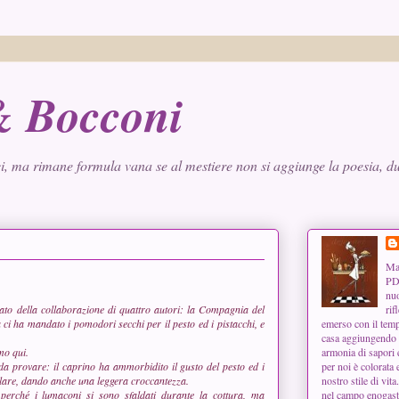
 & Bocconi
i, ma rimane formula vana se al mestiere non si aggiunge la poesia, dun
Man
PD,
nuo
tato della collaborazione di quattro autori: la
Compagnia del
rif
a
ci ha mandato i pomodori secchi per il pesto ed i pistacchi, e
emerso con il tempo
casa aggiungendo u
amo
qui.
armonia di sapori 
da provare: il caprino ha ammorbidito il gusto del pesto ed i
per noi è colorata 
olare, dando anche una leggera croccantezza.
nostro stile di vita
perché i lumaconi si sono sfaldati durante la cottura, ma
nel campo enogast