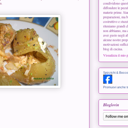
o.
condividono questo
diffondere le peculi
materie prime. Siam
preparazioni, ma b
costruttivo e stuzz
riteniamo grandi 
non abbiamo, ma ci
aver gusto negli ab
alcune nostre prep
motivazioni suffici
blog di cucina.
Visualizza il mio 
Spizzichi & Bocco
Promuovi anche tu
Bloglovin