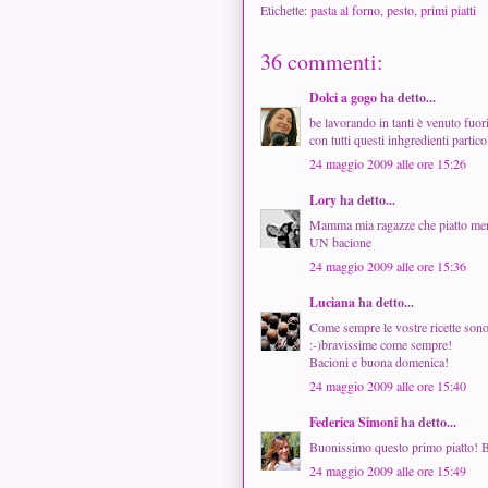
Etichette:
pasta al forno
,
pesto
,
primi piatti
36 commenti:
Dolci a gogo
ha detto...
be lavorando in tanti è venuto fuor
con tutti questi inhgredienti partic
24 maggio 2009 alle ore 15:26
Lory
ha detto...
Mamma mia ragazze che piatto mera
UN bacione
24 maggio 2009 alle ore 15:36
Luciana
ha detto...
Come sempre le vostre ricette sono 
:-)bravissime come sempre!
Bacioni e buona domenica!
24 maggio 2009 alle ore 15:40
Federica Simoni
ha detto...
Buonissimo questo primo piatto! 
24 maggio 2009 alle ore 15:49