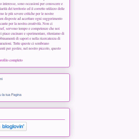
 interesse, sono occasioni per conoscere e
arità del territorio ed il corretto utilizzo delle
o le più severe critiche per le nostre
en disposte ad accettare ogni suggerimento
icante per la nostra creatività. Non ci
chef, servono tempo e competenze che noi
 piace cucinare e sperimentare, riteniamo di
binamenti di sapori e nella ricercatezza di
arazioni. Tutte queste ci sembrano
enti per gestire, nel nostro piccolo, questo
profilo completo
ni
 la tua Pagina