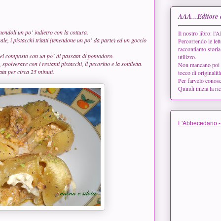
AAA...Editore 
endoli un po’ indietro con la cottura.
Il nostro libro:
ale, i pistacchi tritati (tenendone un po’ da parte) ed un goccio
Percorrendo le lett
raccontiamo storia
 del composto con un po’ di passata di pomodoro.
utilizzo.
spolverare con i restanti pistacchi, il pecorino e la sottiletta.
Non mancano poi le 
ta per circa 25 minuti.
tocco di originalit
Per farvelo conos
Quindi inizia la ri
L'Abbecedario -