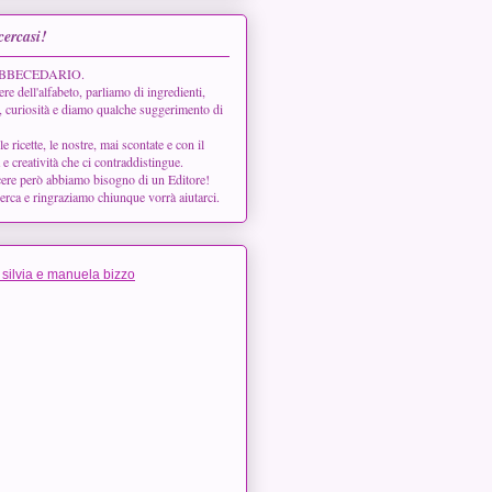
cercasi!
 l'ABBECEDARIO.
ere dell'alfabeto, parliamo di ingredienti,
, curiosità e diamo qualche suggerimento di
ricette, le nostre, mai scontate e con il
à e creatività che ci contraddistingue.
cere però abbiamo bisogno di un Editore!
cerca e ringraziamo chiunque vorrà aiutarci.
 silvia e manuela bizzo