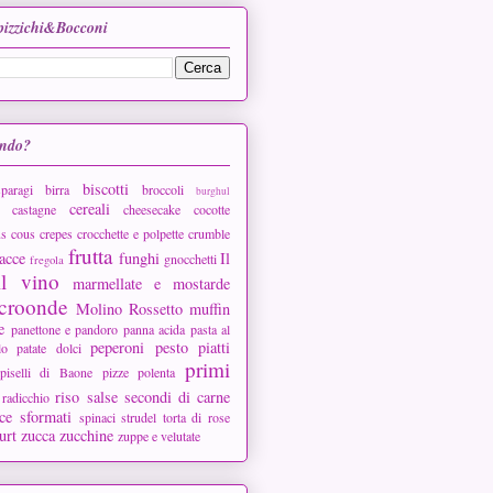
Spizzichi&Bocconi
ando?
biscotti
sparagi
birra
broccoli
burghul
cereali
castagne
cheesecake
cocotte
s cous
crepes
crocchette e polpette
crumble
frutta
acce
funghi
Il
gnocchetti
fregola
il vino
marmellate e mostarde
croonde
Molino Rossetto
muffin
e
panettone e pandoro
panna acida
pasta al
peperoni
pesto
piatti
lo
patate dolci
primi
piselli di Baone
pizze
polenta
riso
salse
secondi di carne
radicchio
ce
sformati
spinaci
strudel
torta di rose
urt
zucca
zucchine
zuppe e velutate