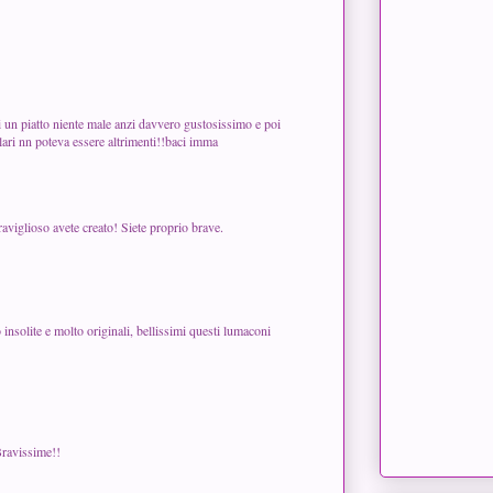
i un piatto niente male anzi davvero gustosissimo e poi
olari nn poteva essere altrimenti!!baci imma
viglioso avete creato! Siete proprio brave.
insolite e molto originali, bellissimi questi lumaconi
Bravissime!!