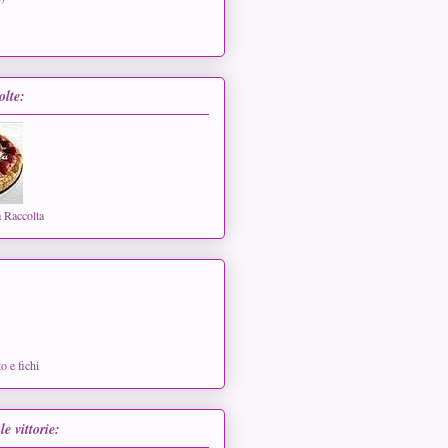
olte:
a Raccolta
o e fichi
le vittorie: