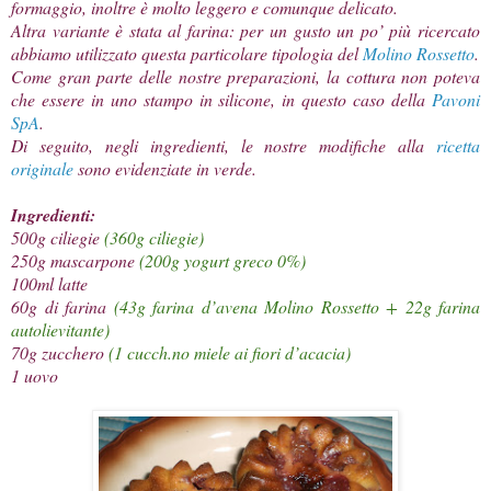
formaggio, inoltre è molto leggero e comunque delicato.
Altra variante è stata al farina: per un gusto un po’ più ricercato
abbiamo utilizzato questa particolare tipologia del
Molino Rossetto
.
Come gran parte delle nostre preparazioni, la cottura non poteva
che essere in uno stampo in silicone, in questo caso della
Pavoni
SpA
.
Di seguito, negli ingredienti, le nostre modifiche alla
ricetta
originale
sono evidenziate in verde.
Ingredienti:
500g ciliegie
(360g ciliegie)
250g mascarpone
(200g yogurt greco 0%)
100ml latte
60g di farina
(43g farina d’avena
Molino Rossetto
+ 22g farina
autolievitante)
70g zucchero
(1 cucch.no miele ai fiori d’acacia)
1 uovo