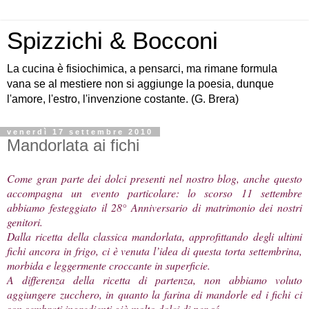
Spizzichi & Bocconi
La cucina è fisiochimica, a pensarci, ma rimane formula
vana se al mestiere non si aggiunge la poesia, dunque
l'amore, l'estro, l'invenzione costante. (G. Brera)
venerdì 17 settembre 2010
Mandorlata ai fichi
Come gran parte dei dolci presenti nel nostro blog, anche questo
accompagna un evento particolare: lo scorso 11 settembre
abbiamo festeggiato il 28° Anniversario di matrimonio dei nostri
genitori.
Dalla ricetta della classica mandorlata, approfittando degli ultimi
fichi ancora in frigo, ci è venuta l’idea di questa torta settembrina,
morbida e leggermente croccante in superficie.
A differenza della ricetta di partenza, non abbiamo voluto
aggiungere zucchero, in quanto la farina di mandorle ed i fichi ci
son sembrati ingredienti già molto dolci di per sé.