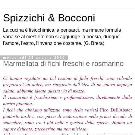
Spizzichi & Bocconi
La cucina è fisiochimica, a pensarci, ma rimane formula
vana se al mestiere non si aggiunge la poesia, dunque
l'amore, l'estro, l'invenzione costante. (G. Brera)
mercoledì 25 agosto 2010
Marmellata di fichi freschi e rosmarino
Ci hanno regalato un bel cestino di fichi freschi: non volendo
prepararci un dolce, ma stuzzicate dall’idea di un nuovo impiego
salato, abbiamo ideato questa via di mezzo.
Il rosmarino è freschissimo e profumatissimo, direttamente dalla
nostra piantina.
I fichi che abbiamo utilizzato sono della varietà
Fico Dell’Abate
:
piuttosto tardivi, con picco di maturazione nella prima decade di
settembre; sono tra i più belli e gustosi della specie. Hanno un
sapore delicato, zuccherino ma non mieloso.
Abbiamo ottenuto una marmellata dolce, dove però non passano