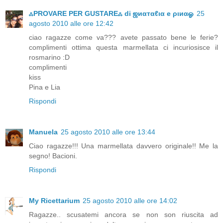
ஃPROVARE PER GUSTAREஃ di ஜиαтαℓια e ριиαஓ
25
agosto 2010 alle ore 12:42
ciao ragazze come va??? avete passato bene le ferie?
complimenti ottima questa marmellata ci incuriosisce il
rosmarino :D
complimenti
kiss
Pina e Lia
Rispondi
Manuela
25 agosto 2010 alle ore 13:44
Ciao ragazze!!! Una marmellata davvero originale!! Me la
segno! Bacioni.
Rispondi
My Ricettarium
25 agosto 2010 alle ore 14:02
Ragazze.. scusatemi ancora se non son riuscita ad