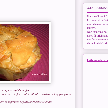
AAA...Editore 
Il nostro libro:
Percorrendo le lett
raccontiamo storia
utilizzo.
Non mancano poi le 
tocco di originalit
Per farvelo conos
Quindi inizia la ri
L'Abbecedario -
are degli stampi da muffin.
pancetta e le fave; unirle alle altre verdure, ed aggiungere la
re in superficie e spennellare con olio e sale.
.