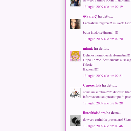
davvero carini e buoni i fagottini!
13 luglio 2009 alle ore 09:19
ღ Sara ღ
ha detto...
Fantastiche ragazze!! mi avete fatt
buon inizio settimana!!!!!
13 luglio 2009 alle ore 09:20
minnie
ha detto...
Deliziosissimi questi sformatini!!!
Dopo un w.e. decisamente all'insegn
l'ideale!
Bacioni!!!!!
13 luglio 2009 alle ore 09:21
Cenerentola
ha detto...
come mi sembra???!! davvero fila
informazioni su questo tipo di pasta
13 luglio 2009 alle ore 09:28
ilcucchiaiodoro
ha detto...
davvero carini da presentare! Sicu
13 luglio 2009 alle ore 09:46