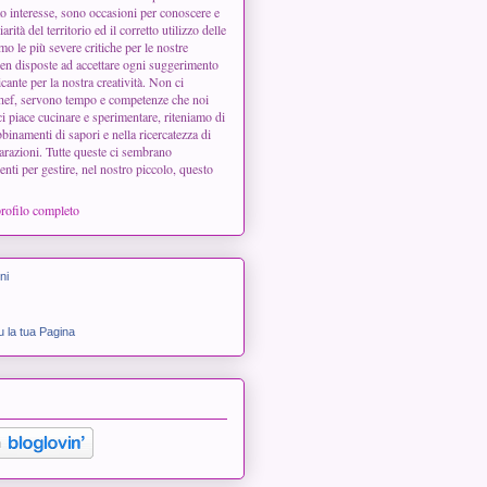
 interesse, sono occasioni per conoscere e
arità del territorio ed il corretto utilizzo delle
o le più severe critiche per le nostre
en disposte ad accettare ogni suggerimento
icante per la nostra creatività. Non ci
chef, servono tempo e competenze che noi
 piace cucinare e sperimentare, riteniamo di
binamenti di sapori e nella ricercatezza di
arazioni. Tutte queste ci sembrano
enti per gestire, nel nostro piccolo, questo
profilo completo
ni
 la tua Pagina