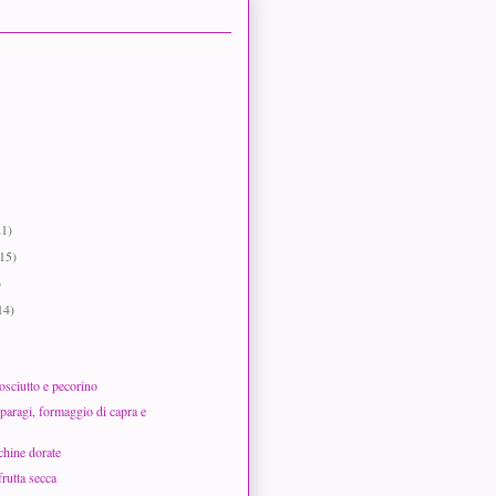
21)
(15)
)
14)
osciutto e pecorino
paragi, formaggio di capra e
chine dorate
frutta secca