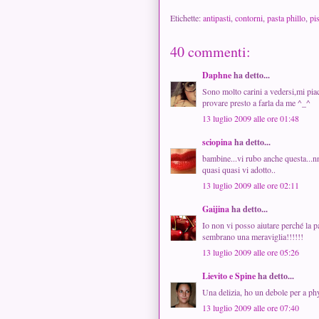
Etichette:
antipasti
,
contorni
,
pasta phillo
,
pi
40 commenti:
Daphne
ha detto...
Sono molto carini a vedersi,mi piacc
provare presto a farla da me ^_^
13 luglio 2009 alle ore 01:48
sciopina
ha detto...
bambine...vi rubo anche questa...nn 
quasi quasi vi adotto..
13 luglio 2009 alle ore 02:11
Gaijina
ha detto...
Io non vi posso aiutare perché la p
sembrano una meraviglia!!!!!!
13 luglio 2009 alle ore 05:26
Lievito e Spine
ha detto...
Una delizia, ho un debole per a phy
13 luglio 2009 alle ore 07:40