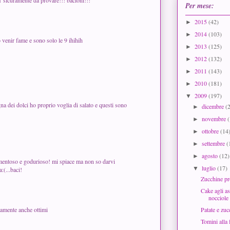
!1 sicuramente da provare!!! bacioni!!!
Per mese:
2015
(42)
►
2014
(103)
►
o venir fame e sono solo le 9 ihihih
2013
(125)
►
2012
(132)
►
2011
(143)
►
2010
(181)
►
2009
(197)
▼
a dei dolci ho proprio voglia di salato e questi sono
dicembre
(
►
novembre
►
ottobre
(14
►
settembre
(
►
agosto
(12)
►
mentoso e godurioso! mi spiace ma non so darvi
luglio
(17)
▼
:(...baci!
Zucchine pr
Cake agli as
nocciole
Patate e zuc
ramente anche ottimi
Tomini alla 