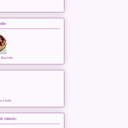
olte:
a Raccolta
o e fichi
le vittorie: