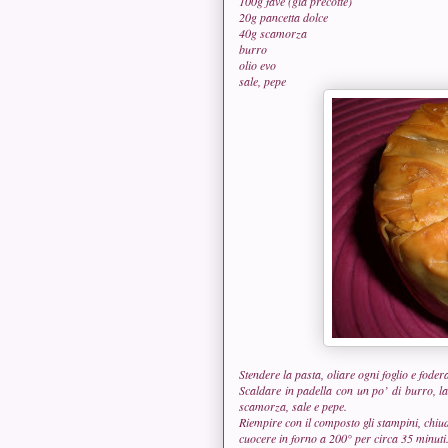
100g fave (già precotte)
20g pancetta dolce
40g scamorza
burro
olio evo
sale, pepe
Stendere la pasta, oliare ogni foglio e foder
Scaldare in padella con un po’ di burro, la 
scamorza, sale e pepe.
Riempire con il composto gli stampini, chiude
cuocere in forno a 200° per circa 35 minuti