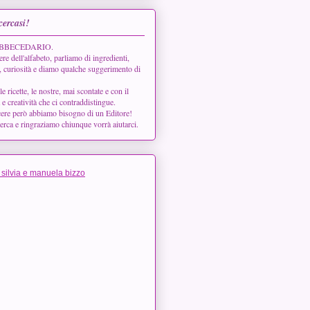
cercasi!
 l'ABBECEDARIO.
ere dell'alfabeto, parliamo di ingredienti,
, curiosità e diamo qualche suggerimento di
ricette, le nostre, mai scontate e con il
à e creatività che ci contraddistingue.
cere però abbiamo bisogno di un Editore!
cerca e ringraziamo chiunque vorrà aiutarci.
 silvia e manuela bizzo