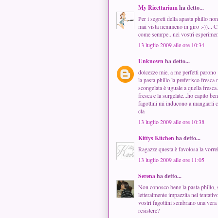
My Ricettarium
ha detto...
Per i segreti della apasta phillo no
mai vista nemmeno in giro :-))... 
come semrpe.. nei vostri esperimenti
13 luglio 2009 alle ore 10:34
Unknown
ha detto...
dolcezze mie, a me perfetti parono 
la pasta phillo la preferisco fresc
scongelata è uguale a quella fresca
fresca e la surgelate...ho capito b
fagottini mi inducono a mangiarli 
cla
13 luglio 2009 alle ore 10:38
Kittys Kitchen
ha detto...
Ragazze questa è favolosa la vorrei
13 luglio 2009 alle ore 11:05
Serena
ha detto...
Non conosco bene la pasta phillo, 
letteralmente impazzita nel tentativ
vostri fagottini sembrano una vera 
resistere?