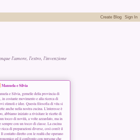
que l'amore, l'estro, l'invenzione
Manuela e Silvia
uela e Silvia, gemelle della provincia di
 in costante movimento e alla ricerca di
vi stimoli e idee. Questa filosofia di vita si
lette anche nella nostra cucina. L'interesse è
, abbiamo iniziato a rivisitare le ricette di
n tocco di novità, a volte azzardato, ma in
e sempre con un tocco di classe. La cucina
e ricca di preparazioni diverse, così com'è il
. Il contatto diretto con le realtà che operano
ronomico ed il confronto con persone che