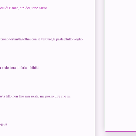
selli di Baone
,
strudel
,
torte salate
iono tortini/fagottini con le verdure,la pasta phillo voglio
vedo l'ora di farla...ihihihi
asta fillo non l'ho mai usata, ma posso dire che mi
llo!!