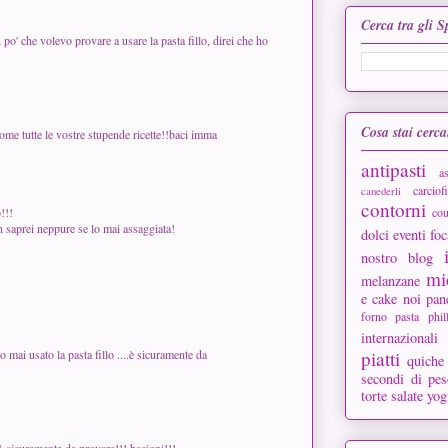
Cerca tra gli 
 po' che volevo provare a usare la pasta fillo, direi che ho
Cosa stai cerc
come tutte le vostre stupende ricette!!baci imma
antipasti
a
carciofi
canederli
contorni
cou
!!!
n saprei neppure se lo mai assaggiata!
dolci
eventi
foc
nostro blog
mi
melanzane
e cake
noi
pan
forno
pasta phil
internazionali
piatti
mai usato la pasta fillo ....è sicuramente da
quiche
secondi di pes
torte salate
yog