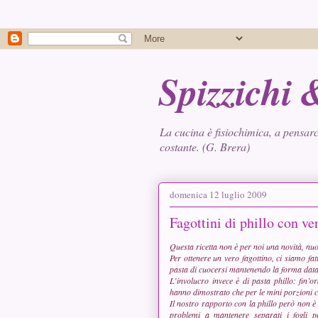
Spizzichi
La cucina è fisiochimica, a pensarc
costante. (G. Brera)
domenica 12 luglio 2009
Fagottini di phillo con ve
Questa ricetta non è per noi una novità, nu
Per ottenere un vero fagottino, ci siamo fat
pasta di cuocersi mantenendo la forma data
L’involucro invece è di pasta phillo: fin’
hanno dimostrato che per le mini porzioni c
Il nostro rapporto con la phillo però non è i
problemi a mantenere separati i fogli p