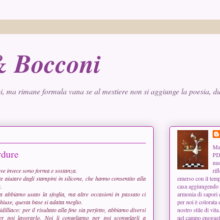
 & Bocconi
i, ma rimane formula vana se al mestiere non si aggiunge la poesia, dun
Man
rdure
PD,
nuo
ove invece sono forma e sostanza.
rif
te aiutare dagli stampini in silicone, che hanno consentito alla
emerso con il tempo
.
casa aggiungendo u
ora abbiamo usato la sfoglia, ma altre occasioni in passato ci
armonia di sapori 
hiuse, questa base si adatta meglio.
per noi è colorata 
dilliaco: per il risultato alla fine sia perfetto, abbiamo diversi
nostro stile di vita
er poi lavorarlo. Noi li congeliamo per poi scongelarli a
nel campo enogast