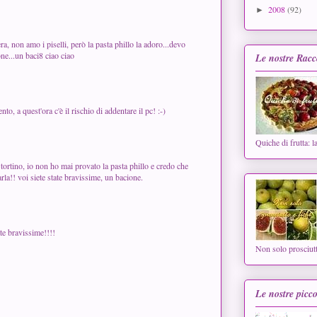
2008
(92)
►
a, non amo i piselli, però la pasta phillo la adoro...devo
ne...un baci8 ciao ciao
Le nostre Racc
, a quest'ora c'è il rischio di addentare il pc! :-)
Quiche di frutta: l
tortino, io non ho mai provato la pasta phillo e credo che
a!! voi siete state bravissime, un bacione.
te bravissime!!!!
Non solo prosciutt
Le nostre picco