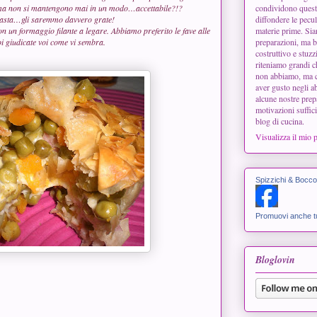
, ma non si mantengono mai in un modo…accettabile?!?
condividono questo
a pasta…gli saremmo davvero grate!
diffondere le peculi
con un formaggio filante a legare. Abbiamo preferito le fave alle
materie prime. Siam
Poi giudicate voi come vi sembra.
preparazioni, ma b
costruttivo e stuzz
riteniamo grandi 
non abbiamo, ma ci
aver gusto negli ab
alcune nostre prep
motivazioni suffici
blog di cucina.
Visualizza il mio 
Spizzichi & Bocco
Promuovi anche tu
Bloglovin