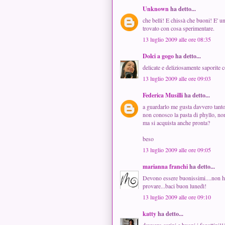
Unknown
ha detto...
che belli! E chissà che buoni! E' un
trovato con cosa sperimentare.
13 luglio 2009 alle ore 08:35
Dolci a gogo
ha detto...
delicate e deliziosamente saporite 
13 luglio 2009 alle ore 09:03
Federica Musilli
ha detto...
a guardarlo me gusta davvero tanto
non conosco la pasta di phyllo, no
ma si acquista anche pronta?
beso
13 luglio 2009 alle ore 09:05
marianna franchi
ha detto...
Devono essere buonissimi....non ho 
provare...baci buon lunedì!
13 luglio 2009 alle ore 09:10
katty
ha detto...