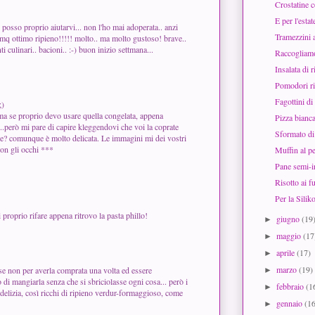
Crostatine c
E per l'esta
n posso proprio aiutarvi... non l'ho mai adoperata.. anzi
Tramezzini 
Cmq ottimo ripieno!!!!! molto.. ma molto gustoso! brave..
 culinari.. bacioni.. :-) buon inizio settmana...
Raccogliamo
Insalata di r
Pomodori ri
Fagottini di
;)
a ma se proprio devo usare quella congelata, appena
Pizza bianca
...però mi pare di capire kleggendovi che voi la coprate
Sformato di
ene? comunque è molto delicata. Le immagini mi dei vostri
con gli occhi ***
Muffin al pe
Pane semi-in
Risotto ai f
Per la Silik
 proprio rifare appena ritrovo la pasta phillo!
giugno
(19
►
maggio
(17
►
aprile
(17)
►
marzo
(19)
se non per averla comprata una volta ed essere
►
o di mangiarla senza che si sbriciolasse ogni cosa... però i
febbraio
(1
►
delizia, così ricchi di ripieno verdur-formaggioso, come
gennaio
(1
►