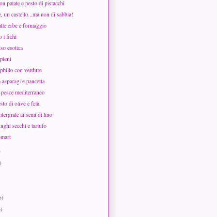
on patate e pesto di pistacchi
te, un castello...ma non di sabbia!
alle erbe e formaggio
 i fichi
iso esotica
pieni
 phillo con verdure
 asparagi e pancetta
 pesce mediterraneo
sto di olive e feta
tergrale ai semi di lino
unghi secchi e tartufo
omart
)
)
6)
6)