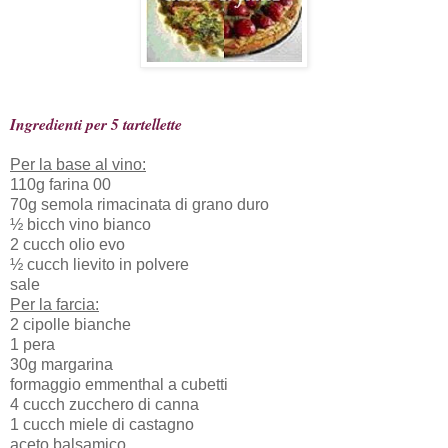
Ingredienti per 5 tartellette
Per la base al vino:
110g farina 00
70g semola rimacinata di grano duro
½ bicch vino bianco
2 cucch olio evo
½ cucch lievito in polvere
sale
Per la farcia:
2 cipolle bianche
1 pera
30g margarina
formaggio emmenthal a cubetti
4 cucch zucchero di canna
1 cucch miele di castagno
aceto balsamico