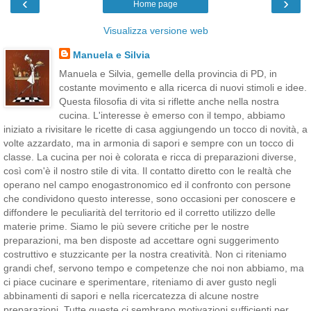
‹
›
Home page
Visualizza versione web
Manuela e Silvia
Manuela e Silvia, gemelle della provincia di PD, in
costante movimento e alla ricerca di nuovi stimoli e idee.
Questa filosofia di vita si riflette anche nella nostra
cucina. L'interesse è emerso con il tempo, abbiamo
iniziato a rivisitare le ricette di casa aggiungendo un tocco di novità, a
volte azzardato, ma in armonia di sapori e sempre con un tocco di
classe. La cucina per noi è colorata e ricca di preparazioni diverse,
così com'è il nostro stile di vita. Il contatto diretto con le realtà che
operano nel campo enogastronomico ed il confronto con persone
che condividono questo interesse, sono occasioni per conoscere e
diffondere le peculiarità del territorio ed il corretto utilizzo delle
materie prime. Siamo le più severe critiche per le nostre
preparazioni, ma ben disposte ad accettare ogni suggerimento
costruttivo e stuzzicante per la nostra creatività. Non ci riteniamo
grandi chef, servono tempo e competenze che noi non abbiamo, ma
ci piace cucinare e sperimentare, riteniamo di aver gusto negli
abbinamenti di sapori e nella ricercatezza di alcune nostre
preparazioni. Tutte queste ci sembrano motivazioni sufficienti per