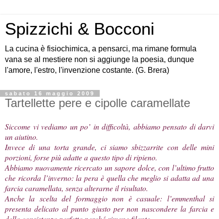
Spizzichi & Bocconi
La cucina è fisiochimica, a pensarci, ma rimane formula
vana se al mestiere non si aggiunge la poesia, dunque
l'amore, l'estro, l'invenzione costante. (G. Brera)
sabato 16 maggio 2009
Tartellette pere e cipolle caramellate
Siccome vi vediamo un po’ in difficoltà, abbiamo pensato di darvi
un aiutino.
Invece di una torta grande, ci siamo sbizzarrite con delle mini
porzioni, forse più adatte a questo tipo di ripieno.
Abbiamo nuovamente ricercato un sapore dolce, con l’ultimo frutto
che ricorda l’inverno: la pera è quella che meglio si adatta ad una
farcia caramellata, senza alterarne il risultato.
Anche la scelta del formaggio non è casuale: l’emmenthal si
presenta delicato al punto giusto per non nascondere la farcia e
della consistenza perfetta perché rimane filante.