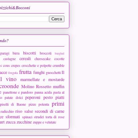
Spizzichi&Bocconi
ando?
biscotti
sparagi
birra
broccoli
burghul
cereali
castagne
cheesecake
cocotte
s cous
crepes
crocchette e polpette
crumble
frutta
acce
funghi
Il
gnocchetti
fregola
il vino
marmellate e mostarde
croonde
Molino Rossetto
muffin
e
panettone e pandoro
panna acida
pasta al
peperoni
pesto
piatti
lo
patate dolci
primi
piselli di Baone
pizze
polenta
riso
salse
secondi di carne
radicchio
ce
sformati
spinaci
strudel
torta di rose
urt
zucca
zucchine
zuppe e velutate