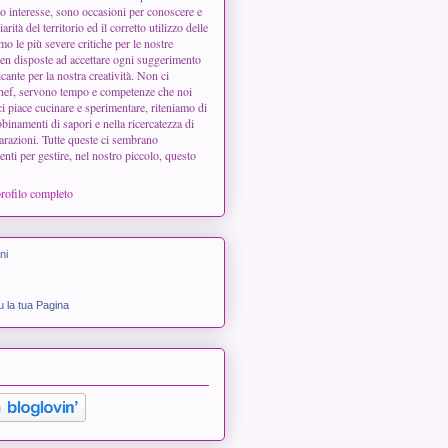
 interesse, sono occasioni per conoscere e
arità del territorio ed il corretto utilizzo delle
o le più severe critiche per le nostre
en disposte ad accettare ogni suggerimento
icante per la nostra creatività. Non ci
chef, servono tempo e competenze che noi
 piace cucinare e sperimentare, riteniamo di
binamenti di sapori e nella ricercatezza di
arazioni. Tutte queste ci sembrano
enti per gestire, nel nostro piccolo, questo
profilo completo
ni
 la tua Pagina