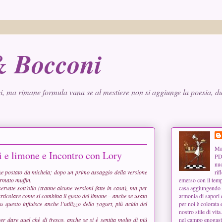
 & Bocconi
i, ma rimane formula vana se al mestiere non si aggiunge la poesia, dun
Man
i e limone e Incontro con Lory
PD,
nuo
ake postato da
michela
; dopo un primo assaggio della versione
rif
ormato muffin.
emerso con il tempo
ate sott’olio (tranne alcune versioni fatte in casa), ma per
casa aggiungendo u
articolare come si combina il gusto del limone – anche se usato
armonia di sapori 
u questo influisce anche l’utilizzo dello yogurt, più acido del
per noi è colorata 
nostro stile di vita
 dare quel chè di fresco, anche se si è sentita molto di più
nel campo enogast