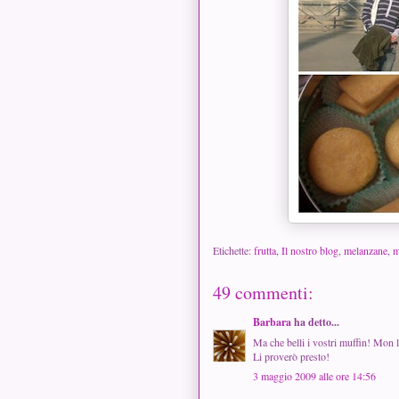
Etichette:
frutta
,
Il nostro blog
,
melanzane
,
m
49 commenti:
Barbara
ha detto...
Ma che belli i vostri muffin! Mon li
Li proverò presto!
3 maggio 2009 alle ore 14:56