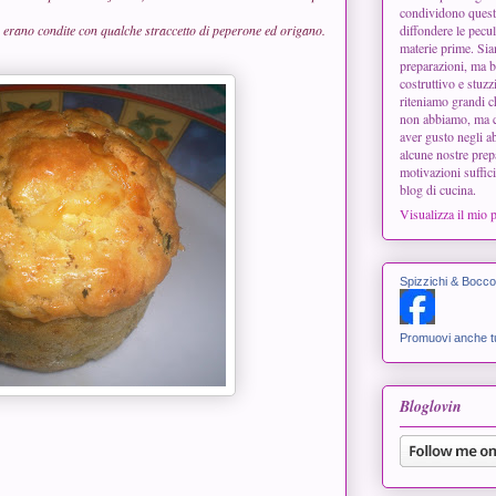
condividono questo
o erano condite con qualche straccetto di peperone ed origano.
diffondere le peculi
materie prime. Siam
preparazioni, ma b
costruttivo e stuzz
riteniamo grandi 
non abbiamo, ma ci
aver gusto negli ab
alcune nostre prep
motivazioni suffici
blog di cucina.
Visualizza il mio 
Spizzichi & Bocco
Promuovi anche tu
Bloglovin