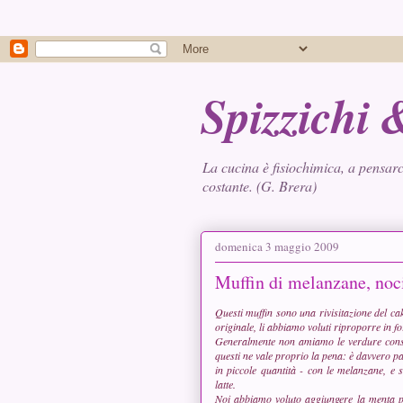
Spizzichi
La cucina è fisiochimica, a pensarc
costante. (G. Brera)
domenica 3 maggio 2009
Muffin di melanzane, noc
Questi muffin sono una rivisitazione del c
originale, li abbiamo voluti riproporre in f
Generalmente non amiamo le verdure conserv
questi ne vale proprio la pena: è davvero p
in piccole quantità - con le melanzane, e s
latte.
Noi abbiamo voluto aggiungere la menta per