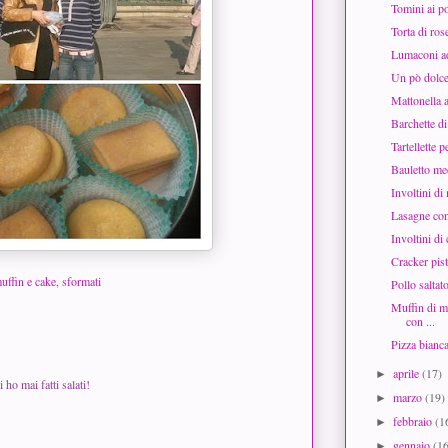
Tomini ai p
Torta di ros
Lumaconi ad
Un pò dolce
Mattonella a
Barchette d
Tartellette p
Bauletto me
Involtini di
Lasagne con
Involtini di
Cracker pis
uffin e cake
,
sformati
Pollo salta
Muffin di m
con ...
Pizza bianca
aprile
(17)
►
 ho mai fatti salati!
marzo
(19)
►
febbraio
(1
►
gennaio
(1
►