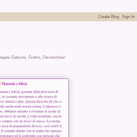
que l'amore, l'estro, l'invenzione
Manuela e Silvia
uela e Silvia, gemelle della provincia di
 in costante movimento e alla ricerca di
vi stimoli e idee. Questa filosofia di vita si
lette anche nella nostra cucina. L'interesse è
, abbiamo iniziato a rivisitare le ricette di
n tocco di novità, a volte azzardato, ma in
e sempre con un tocco di classe. La cucina
e ricca di preparazioni diverse, così com'è il
. Il contatto diretto con le realtà che operano
ronomico ed il confronto con persone che