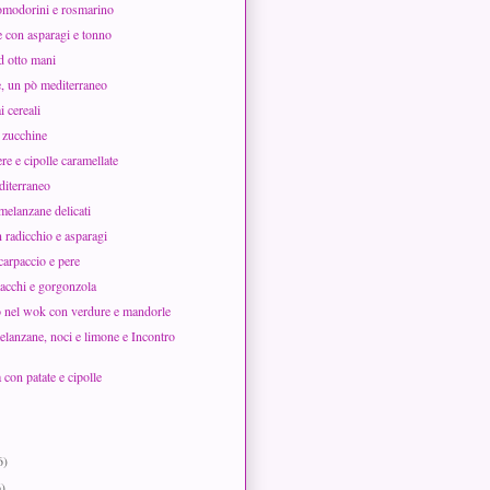
omodorini e rosmarino
e con asparagi e tonno
 otto mani
, un pò mediterraneo
i cereali
i zucchine
ere e cipolle caramellate
diterraneo
 melanzane delicati
 radicchio e asparagi
 carpaccio e pere
tacchi e gorgonzola
to nel wok con verdure e mandorle
elanzane, noci e limone e Incontro
 con patate e cipolle
6)
6)