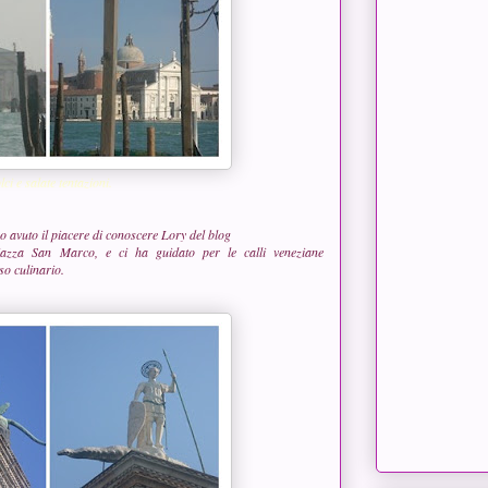
ci e salate tentazioni
.
o avuto il piacere di conoscere Lory del blog
azza San Marco, e ci ha guidato per le calli veneziane
so culinario.