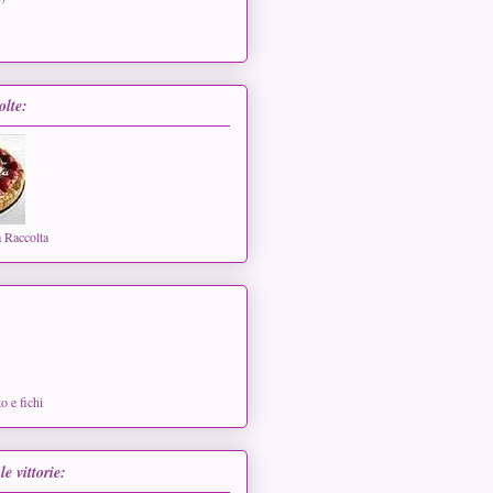
olte:
a Raccolta
o e fichi
le vittorie: