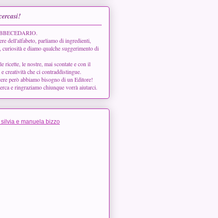
cercasi!
 l'ABBECEDARIO.
ere dell'alfabeto, parliamo di ingredienti,
, curiosità e diamo qualche suggerimento di
ricette, le nostre, mai scontate e con il
à e creatività che ci contraddistingue.
cere però abbiamo bisogno di un Editore!
cerca e ringraziamo chiunque vorrà aiutarci.
 silvia e manuela bizzo