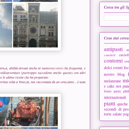
Cerca tra gli 
Cosa stai cerc
antipasti
a
carciofi
canederli
contorni
cou
dolci
eventi
foc
enza, abilità dovuta anche ai numerosi corsi che frequenta, e
re/disavventure (purtroppo succedono anche queste) con altri
nostro blog
ro le ultime ricette che ha preparato.
mi
melanzane
a prima volta a Venezia, ma raccontata da un veneziano…è tutta
e cake
noi
pan
forno
pasta phil
internazionali
piatti
quiche
secondi di pes
torte salate
yog