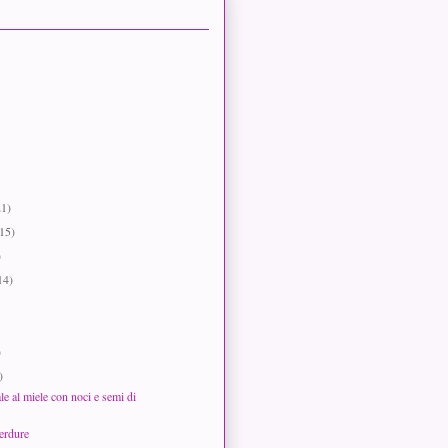
21)
(15)
)
14)
)
)
le al miele con noci e semi di
verdure