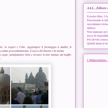
AAA...Editore 
Il nostro libro:
Percorrendo le lett
raccontiamo storia
utilizzo.
Non mancano poi le 
tocco di originalit
Per farvelo conos
Quindi inizia la ri
ito, lo yogurt e l’olio. Aggiungere il formaggio a dadini, le
ezzettati grossolanamente, il succo del limone e la menta.
e e pepe; amalgamare bene e versare in uno stampo da muffin.
i
.
L'Abbecedario -