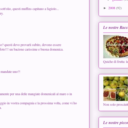
2008
(92)
►
ott'olio, questi muffins capitano a fagiolo...
ry.
Le nostre Racc
lio? questi devo provarli subito, devono essere
 foto!!! un bacione carissime e buona domenica.
Quiche di frutta: l
e mandate uno?!
ramente per una delle mangiate domenicali al mare o in
ggio in vostra compagnia e la prossima volta, come vi ho
Non solo prosciutt
a.
Le nostre picco