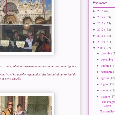
Per mese:
2015
(42)
►
2014
(103)
►
2013
(125)
►
2012
(132)
►
2011
(143)
►
2010
(181)
►
2009
(197)
▼
dicembre
(
►
novembre
►
ottobre
(14
►
e cordiale, abbiamo trascorso veramente un bel pomeriggio e
settembre
(
►
arrivo ci ha accolto regalandoci dei biscotti al burro fatti da
agosto
(12)
►
ce ne sono già più!
luglio
(17)
►
giugno
(19
►
maggio
(17
▼
Pane integra
zucca
Torta mille