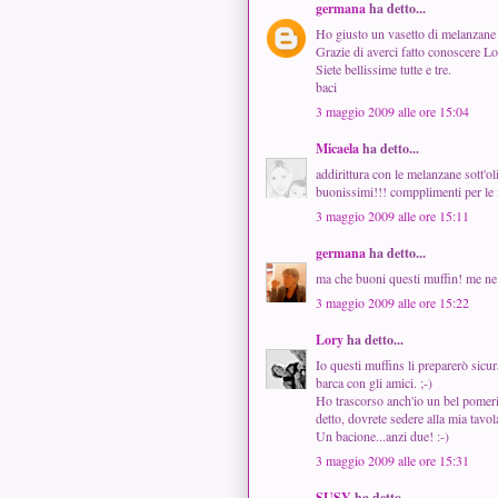
germana
ha detto...
Ho giusto un vasetto di melanzane s
Grazie di averci fatto conoscere Lo
Siete bellissime tutte e tre.
baci
3 maggio 2009 alle ore 15:04
Micaela
ha detto...
addirittura con le melanzane sott'o
buonissimi!!! compplimenti per le
3 maggio 2009 alle ore 15:11
germana
ha detto...
ma che buoni questi muffin! me n
3 maggio 2009 alle ore 15:22
Lory
ha detto...
Io questi muffins li preparerò sicu
barca con gli amici. ;-)
Ho trascorso anch'io un bel pomeri
detto, dovrete sedere alla mia tavol
Un bacione...anzi due! :-)
3 maggio 2009 alle ore 15:31
SUSY
ha detto...