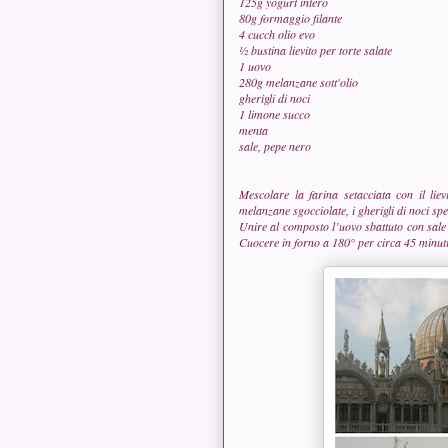
125g yogurt intero
80g formaggio filante
4 cucch olio evo
½ bustina lievito per torte salate
1 uovo
280g melanzane sott'olio
gherigli di noci
1 limone succo
menta
sale, pepe nero
Mescolare la farina setacciata con il liev
melanzane sgocciolate, i gherigli di noci sp
Unire al composto l’uovo sbattuto con sal
Cuocere in forno a 180° per circa 45 minut